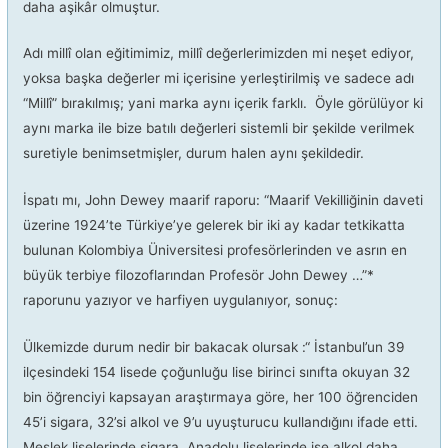
daha aşikâr olmuştur.
Adı millî olan eğitimimiz, millî değerlerimizden mi neşet ediyor,
yoksa başka değerler mi içerisine yerleştirilmiş ve sadece adı
“Millî” bırakılmış; yani marka aynı içerik farklı. Öyle görülüyor ki
aynı marka ile bize batılı değerleri sistemli bir şekilde verilmek
suretiyle benimsetmişler, durum halen aynı şekildedir.
İspatı mı, John Dewey maarif raporu: “Maarif Vekilliğinin daveti
üzerine 1924’te Türkiye’ye gelerek bir iki ay kadar tetkikatta
bulunan Kolombiya Üniversitesi profesörlerinden ve asrın en
büyük terbiye filozoflarından Profesör John Dewey …”*
raporunu yazıyor ve harfiyen uygulanıyor, sonuç:
Ülkemizde durum nedir bir bakacak olursak :“ İstanbul’un 39
ilçesindeki 154 lisede çoğunluğu lise birinci sınıfta okuyan 32
bin öğrenciyi kapsayan araştırmaya göre, her 100 öğrenciden
45’i sigara, 32’si alkol ve 9’u uyuşturucu kullandığını ifade etti.
Meslek liselerinde sigara, Anadolu liselerinde ise alkol daha