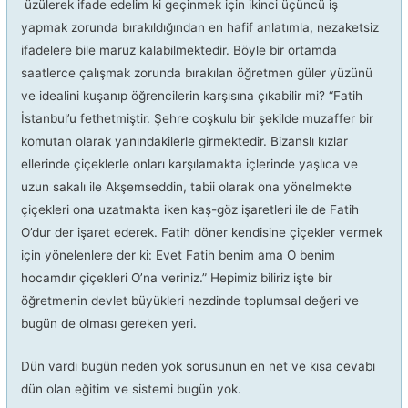
üzülerek ifade edelim ki geçinmek için ikinci üçüncü iş
yapmak zorunda bırakıldığından en hafif anlatımla, nezaketsiz
ifadelere bile maruz kalabilmektedir. Böyle bir ortamda
saatlerce çalışmak zorunda bırakılan öğretmen güler yüzünü
ve idealini kuşanıp öğrencilerin karşısına çıkabilir mi? “Fatih
İstanbul’u fethetmiştir. Şehre coşkulu bir şekilde muzaffer bir
komutan olarak yanındakilerle girmektedir. Bizanslı kızlar
ellerinde çiçeklerle onları karşılamakta içlerinde yaşlıca ve
uzun sakalı ile Akşemseddin, tabii olarak ona yönelmekte
çiçekleri ona uzatmakta iken kaş-göz işaretleri ile de Fatih
O’dur der işaret ederek. Fatih döner kendisine çiçekler vermek
için yönelenlere der ki: Evet Fatih benim ama O benim
hocamdır çiçekleri O’na veriniz.” Hepimiz biliriz işte bir
öğretmenin devlet büyükleri nezdinde toplumsal değeri ve
bugün de olması gereken yeri.
Dün vardı bugün neden yok sorusunun en net ve kısa cevabı
dün olan eğitim ve sistemi bugün yok.