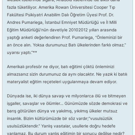
fazla tüketiliyor. Amerika Rowan Üniversitesi Cooper Tıp
Fakültesi Psikiyatri Anabilim Dalı Öğretim Üyesi Prof. Dr.
Andres Pumariega, İstanbul Emniyet Müdürlüğü ve İl Milli
Eğitim Müdürlüğü’nün davetiyle 20102012 yılları arasında
yaptığı anketi değerlendiren Prof. Pumariega, “Önleminizi bir
an önce alın. Yoksa durumunuz Batı ülkelerinden farklı olmaz.”
uyarısı yaptı.”**
Amerikalı profesör ne diyor, batı eğitimi çöktü önleminizi
almazsanız sizin durumunuz da aynı olacaktır. Ne yazık ki batılı
materyalist eğitim reçeteleri uygulanmaya devam ediyor.
Dünyada ise, iki dünya savaşı ve milyonlarca ölü ve bitmeyen
işgaller, savaşlar ve ölümler… Günümüzde sözde demokrasi ve
barış götürülen dünya ve yakılmış, yıkılmış ülkeler mutsuz
insanlık. Bizim kültürümüzde bir söz vardır;”vusulsüzlük
usulsüzlüktendir.” Yanlış vasıtalar, usullerle doğru hedefe
varılamaz. Bu durum yanlış eğitimin bir sonucu değilse nedir?