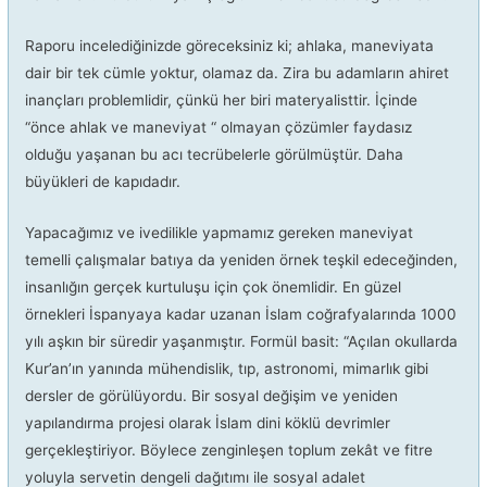
Raporu incelediğinizde göreceksiniz ki; ahlaka, maneviyata
dair bir tek cümle yoktur, olamaz da. Zira bu adamların ahiret
inançları problemlidir, çünkü her biri materyalisttir. İçinde
“önce ahlak ve maneviyat “ olmayan çözümler faydasız
olduğu yaşanan bu acı tecrübelerle görülmüştür. Daha
büyükleri de kapıdadır.
Yapacağımız ve ivedilikle yapmamız gereken maneviyat
temelli çalışmalar batıya da yeniden örnek teşkil edeceğinden,
insanlığın gerçek kurtuluşu için çok önemlidir. En güzel
örnekleri İspanyaya kadar uzanan İslam coğrafyalarında 1000
yılı aşkın bir süredir yaşanmıştır. Formül basit: “Açılan okullarda
Kur’an’ın yanında mühendislik, tıp, astronomi, mimarlık gibi
dersler de görülüyordu. Bir sosyal değişim ve yeniden
yapılandırma projesi olarak İslam dini köklü devrimler
gerçekleştiriyor. Böylece zenginleşen toplum zekât ve fitre
yoluyla servetin dengeli dağıtımı ile sosyal adalet