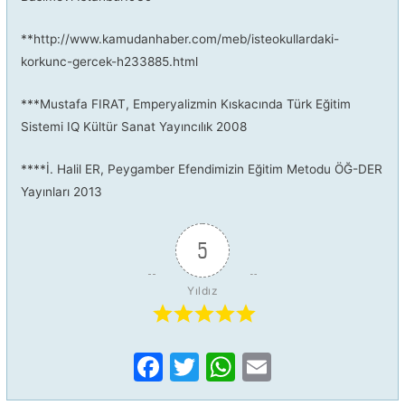
**http://www.kamudanhaber.com/meb/isteokullardaki-
korkunc-gercek-h233885.html
***Mustafa FIRAT, Emperyalizmin Kıskacında Türk Eğitim
Sistemi IQ Kültür Sanat Yayıncılık 2008
****İ. Halil ER, Peygamber Efendimizin Eğitim Metodu ÖĞ-DER
Yayınları 2013
5
Yıldız
F
T
W
E
a
w
h
m