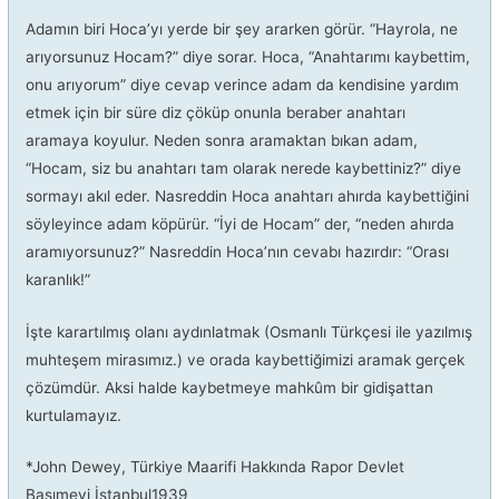
Adamın biri Hoca’yı yerde bir şey ararken görür. “Hayrola, ne
arıyorsunuz Hocam?” diye sorar. Hoca, “Anahtarımı kaybettim,
onu arıyorum” diye cevap verince adam da kendisine yardım
etmek için bir süre diz çöküp onunla beraber anahtarı
aramaya koyulur. Neden sonra aramaktan bıkan adam,
“Hocam, siz bu anahtarı tam olarak nerede kaybettiniz?” diye
sormayı akıl eder. Nasreddin Hoca anahtarı ahırda kaybettiğini
söyleyince adam köpürür. “İyi de Hocam” der, “neden ahırda
aramıyorsunuz?” Nasreddin Hoca’nın cevabı hazırdır: “Orası
karanlık!”
İşte karartılmış olanı aydınlatmak (Osmanlı Türkçesi ile yazılmış
muhteşem mirasımız.) ve orada kaybettiğimizi aramak gerçek
çözümdür. Aksi halde kaybetmeye mahkûm bir gidişattan
kurtulamayız.
*John Dewey, Türkiye Maarifi Hakkında Rapor Devlet
Basımevi İstanbul1939